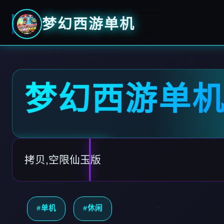
梦幻西游单机
梦幻西游单
拷贝,空限仙玉版
#单机
#休闲