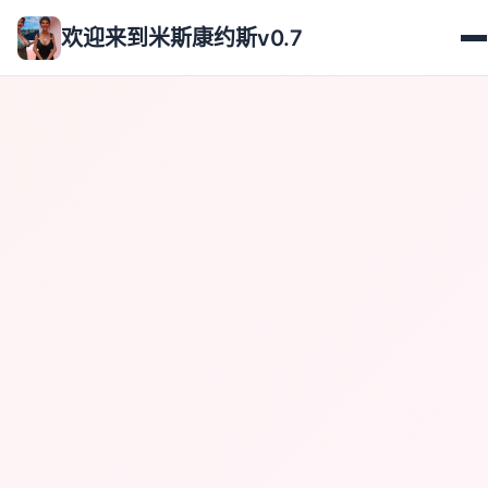
欢迎来到米斯康约斯v0.7