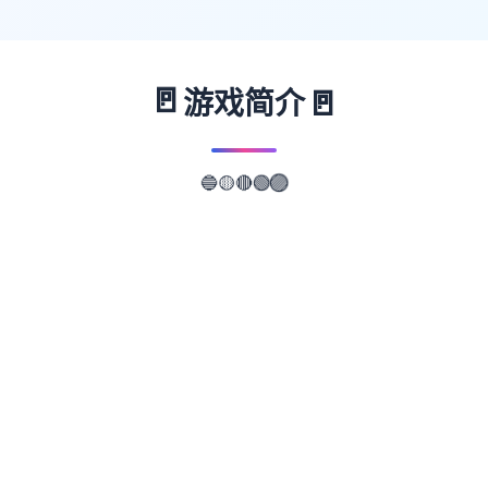
🚪
🚪
游戏简介
🔵
🟡
🔴
🟢
🟣
📖
游戏故事
✨
欢迎赶来抵达米斯康约斯号已抵达目当时中性
的地点——米斯科尼奥斯岛。我们方船，步对
迎接家里的其别成为员：朱莉娅阿姨，凭及表
示妹莫妮克加入以上贝蒂。置身米斯科尼奥斯